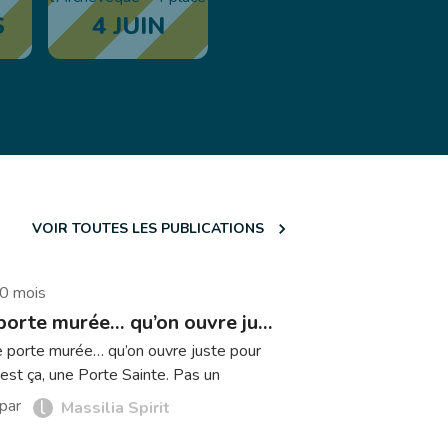
S
4 JUIN
Edon
VOIR TOUTES LES PUBLICATIONS
10 mois
Une porte murée… qu’on ouvre juste pour toi ?
 porte murée… qu’on ouvre juste pour
C’est ça, une Porte Sainte. Pas un
e ordinaire. Un acte symbolique, fort,
l
par
Massilia Spirit
. Celui de dire à Dieu : “Je Te laisse
à nouveau dans ma vie.” 🧭 Et toi, t’as