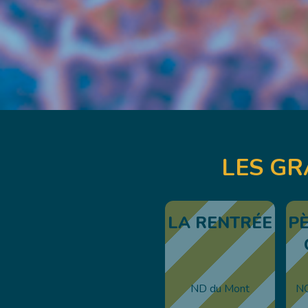
LES GR
LA RENTRÉE
P
ND du Mont
N