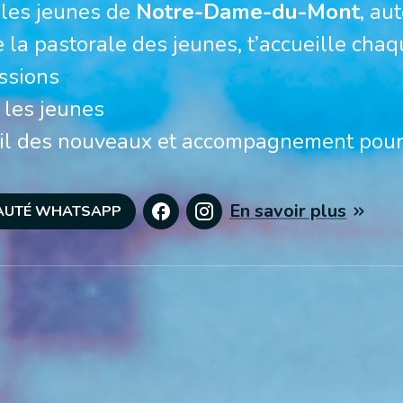
les jeunes de 
Notre-Dame-du-Mont
, au
 la pastorale des jeunes, t’accueille chaq
eil des nouveaux et accompagnement pour
En savoir plus
NAUTÉ WHATSAPP