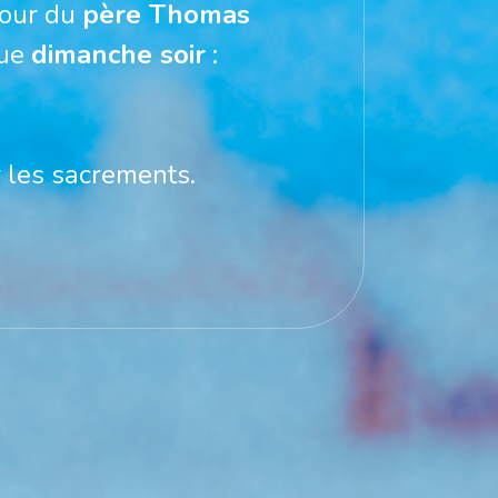
tour du 
père Thomas 
ue 
dimanche soir
 les sacrements.