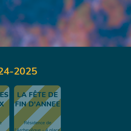
24-2025
DES
LA FÊTE DE
X
FIN D'ANNEE
e
Résidence de
l'Archevêque - 4 place