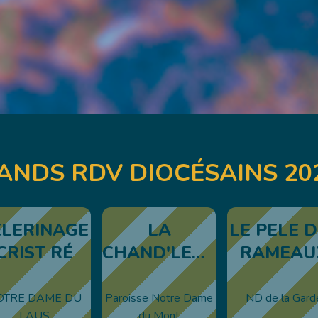
ANDS RDV DIOCÉSAINS 20
ÈLERINAGE
LA
LE PELE 
CRIST RÉ
CHAND'LEUR
RAMEAU
OTRE DAME DU
Paroisse Notre Dame
ND de la Gard
LAUS
du Mont