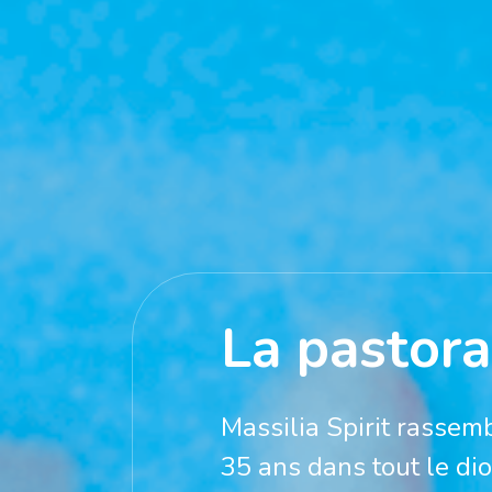
La pastora
Massilia Spirit rassemb
35 ans dans tout le dio