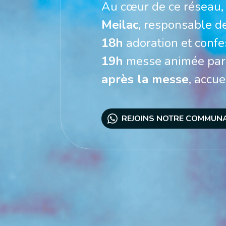
Au cœur de ce réseau, 
Meilac
, responsable de
18h
19h
après la messe
, accu
REJOINS NOTRE COMMU